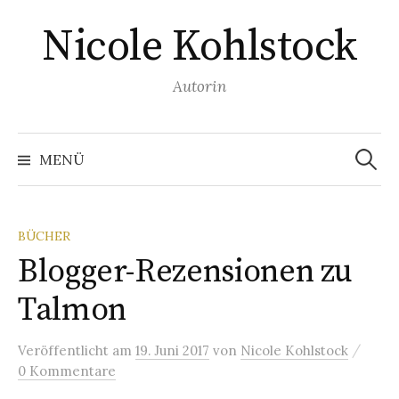
Springe
Nicole Kohlstock
zum
Inhalt
Autorin
Suchen
nach:
MENÜ
BÜCHER
Blogger-Rezensionen zu
Talmon
/
Veröffentlicht
am
19. Juni 2017
von
Nicole Kohlstock
0 Kommentare